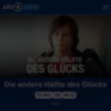
Die andere Hälfte des Glücks
1h 28m
SD
ab 12
2007