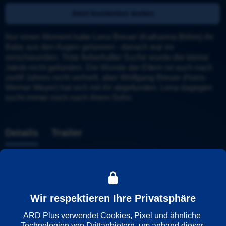
Jetzt kostenlos testen
Nur einen Moment hatte Lena Breuer (Katharina Böhm) ihr 
Baby aus den Augen gelassen - danach war es 
verschwunden. Trotz fieberhafter Suche wurde der kleine 
Jakob nicht gefunden. Die Wunde der Eltern ist auch nach 
zwölf Jahren nicht verheilt, aber Wolfgang Breuer (Hans-
Werner Meyer) hat sich mit ihr abgefunden. Lena dagegen 
sucht immer noch nach ihrem Sohn.
Details
Trailer
Weitere Informationen
Wiedergabesprache
Wir respektieren Ihre Privatsphäre
Deutsch
ARD Plus verwendet Cookies, Pixel und ähnliche 
Technologien von Drittanbietern, um anhand dieser 