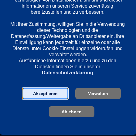
Informationen unseren Service zuverlässig 
Länder
bereitzustellen und zu verbessern. 

Deutschland
Mit Ihrer Zustimmung, willigen Sie in die Verwendung 
dieser Technologien und die 
Regie
Datenerfassung/Weitergabe an Drittanbieter ein. Ihre 
Einwilligung kann jederzeit für einzelne oder alle 
Christiane Balthasar
Dienste unter Cookie-Einstellungen widerrufen und 
verwaltet werden.
Ausführliche Informationen hierzu und zu den 
Darsteller
Diensten finden Sie in unserer 
Katharina Böhm
Datenschutzerklärung
.
Anneke Kim Sarnau
Hans-Werner Meyer
Jonathan Beck
Akzeptieren
Verwalten
Ablehnen
Sender