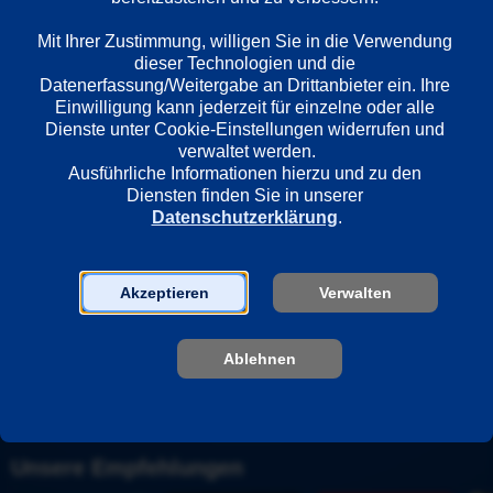
Länder
Mit Ihrer Zustimmung, willigen Sie in die Verwendung 
Deutschland
dieser Technologien und die 
Datenerfassung/Weitergabe an Drittanbieter ein. Ihre 
Einwilligung kann jederzeit für einzelne oder alle 
Regie
Dienste unter Cookie-Einstellungen widerrufen und 
verwaltet werden.
Mareille Klein
Ausführliche Informationen hierzu und zu den 
Diensten finden Sie in unserer 
Datenschutzerklärung
.
Darsteller
Michael Wittenborn
Katrin Röver
Akzeptieren
Verwalten
Ulrike Willenbacher
Marc Benjamin
Ablehnen
Alexander Beyer
Unsere Empfehlungen