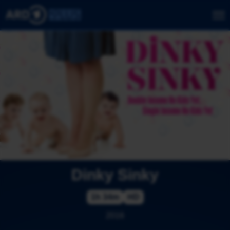
Dinky Sinky
1h 34m
HD
2016