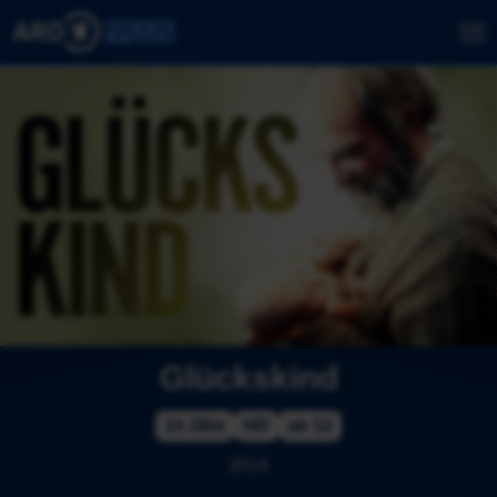
Glückskind
1h 28m
HD
ab 12
2014