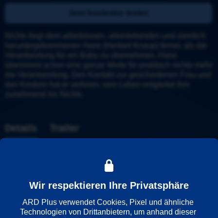
Jetzt kostenlos testen
Nichts liegt dem arbeitslosen, alleinlebenden und ziemlich 
heruntergekommenen Hans (Herbert Knaup) ferner, als die 
Verantwortung für ein Baby zu übernehmen. Hans 
übernimmt schon eine ganze Weile für praktisch nichts mehr 
die Verantwortung. Den Kontakt zur geschiedenen Frau und 
den Kindern hat er verloren, sein Leben entgleitet ihm 
zunehmend ins Nichts.
Details
Trailer
Weitere Informationen
Wir respektieren Ihre Privatsphäre
Wiedergabesprache
Deutsch
ARD Plus verwendet Cookies, Pixel und ähnliche 
Technologien von Drittanbietern, um anhand dieser 