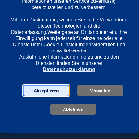
Informationen unseren Service zuverlässig 
Länder
bereitzustellen und zu verbessern. 

Dänemark
Mit Ihrer Zustimmung, willigen Sie in die Verwendung 
dieser Technologien und die 
Regie
Datenerfassung/Weitergabe an Drittanbieter ein. Ihre 
Frederik Meldal Norgaard
Einwilligung kann jederzeit für einzelne oder alle 
Dienste unter Cookie-Einstellungen widerrufen und 
verwaltet werden.
Ausführliche Informationen hierzu und zu den 
Darsteller
Diensten finden Sie in unserer 
Brian Lykke
Datenschutzerklärung
.
Alfred Bjerre Larsen
Samuel Jacob Hallas
Mette Svane Pedersen
Akzeptieren
Verwalten
Luca Reichardt Ben Coker
Anders Brink Madsen
Ablehnen
Therese Damgaard
Cornelius Müller