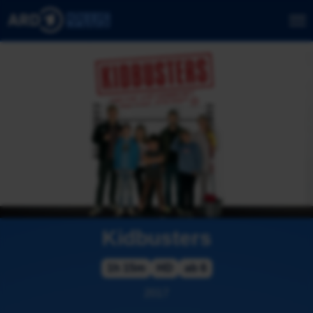
Kidbusters
1h 15m
HD
ab 6
2017