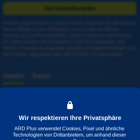
Jetzt kostenlos testen
Andres (Alfred Bjerre Larsen), Oskar (Samuel Jacob Hallas), 
Winni (Mette Svane Pedersen) und ihr kleiner Bruder 
Bertram (Luca Reichardt Ben Coker) haben es nicht leicht: 
Ihr Vater (Anders Brink Madsen) sitzt im Gefängnis, ihre 
Mutter (Therese Damgaard) arbeitet in Doppelschichten, um 
die Familie irgendwie über die Runden zu bekommen.
Details
Trailer
Weitere Informationen
Wiedergabesprache
Wir respektieren Ihre Privatsphäre
Deutsch
ARD Plus verwendet Cookies, Pixel und ähnliche 
Technologien von Drittanbietern, um anhand dieser 