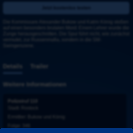
Jetzt kostenlos testen
Die Kommissare Alexander Bukow und Katrin König stoßen 
auf einen besonders brutalen Mord: Einem Lehrer wurde die 
Zunge herausgeschnitten. Die Spur führt nicht, wie zunächst 
vermutet, zur Russenmafia, sondern in die SM-
Swingerszene.
Details
Trailer
Weitere Informationen
Polizeiruf 110
Stadt
: 
Rostock
Ermittler
: 
Bukow und König
Folge
: 
346