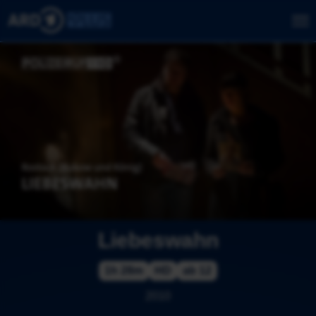
Liebeswahn
1h 28m
HD
ab 12
2010