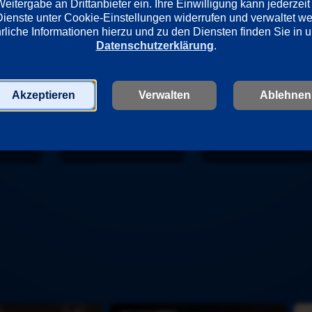
itergabe an Drittanbieter ein. Ihre Einwilligung kann jederzeit 
Deutschland
Eoin Moore
Dienste unter Cookie-Einstellungen widerrufen und verwaltet w
Christian von Caste
Datenschutzerklärung
.
Akzeptieren
Verwalten
Ablehnen
E
S