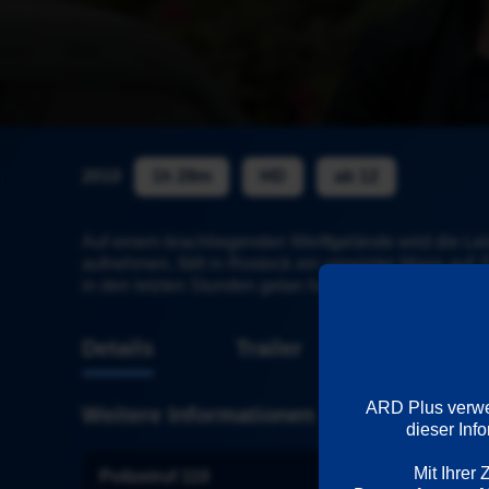
2010
1h 28m
HD
ab 12
Auf einem brachliegenden Werftgelände wird die Lei
aufnehmen, fällt in Rostock ein verwirrter Mann auf:
in den letzten Stunden getan hat.
Details
Trailer
ARD Plus verwen
Weitere Informationen
dieser Inf
Mit Ihrer
Polizeiruf 110
Wiedergabesp