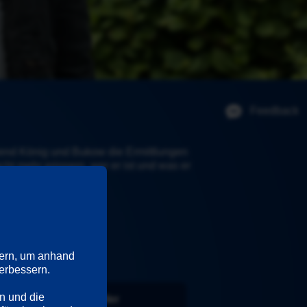
Feedback
end König und Bukow die Ermittlungen 
ht mehr erinnern, wer er ist und was er 
ern, um anhand 
rbessern. 

n und die 
Darsteller