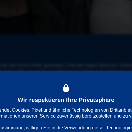
che von Achim Hiller gefunden, Chef der Hilgro Wind AG. Währ
 Er behauptet, jemanden erschossen zu haben, kann sich aber nic
Wir respektieren Ihre Privatsphäre
det Cookies, Pixel und ähnliche Technologien von Drittanbiet
ormationen unseren Service zuverlässig bereitzustellen und zu ve
 Zustimmung, willigen Sie in die Verwendung dieser Technologie
rache
Länder
Regie