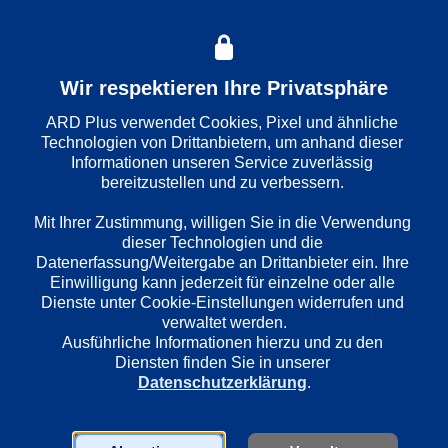
Folge
: 
383
Wir respektieren Ihre Privatsphäre
Wiedergabesprache
Deutsch
ARD Plus verwendet Cookies, Pixel und ähnliche 
Technologien von Drittanbietern, um anhand dieser 
Informationen unseren Service zuverlässig 
bereitzustellen und zu verbessern. 

Länder
Deutschland
Mit Ihrer Zustimmung, willigen Sie in die Verwendung 
dieser Technologien und die 
Datenerfassung/Weitergabe an Drittanbieter ein. Ihre 
Regie
Einwilligung kann jederzeit für einzelne oder alle 
Eoin Moore
Dienste unter Cookie-Einstellungen widerrufen und 
verwaltet werden.
Ausführliche Informationen hierzu und zu den 
Diensten finden Sie in unserer 
Darsteller
Datenschutzerklärung
.
Uwe Preuss
Klaus Manchen
Anneke Kim Sarnau