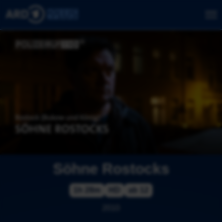
Söhne Rostocks
1h 28m
HD
ab 12
2010