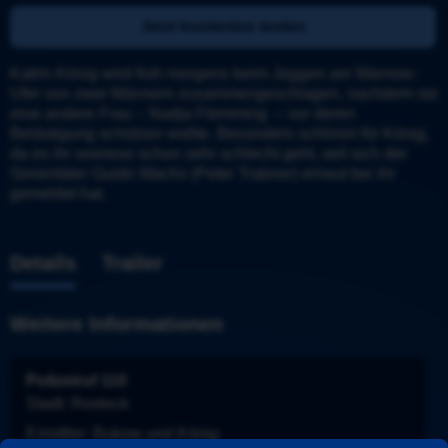
Jetzt kostenlos testen
Katrin König wird früh morgens beim Joggen am Warnow-
Ufer von zwei Männern zusammengeschlagen, nachdem sie 
eine andere Frau – Nadja Flemming  – vor deren 
Belästigung schützen wollte. Besonders schlimm für König, 
da es ihr sowieso schon sehr schlecht geht, seit sich der 
Serientäter Guido Wachs (Peter Trabner) erneut bei ihr 
gemeldet hat.
Details
Trailer
Weitere Informationen
Polizeiruf 110
Stadt
: 
Rostock
Ermittler
: 
Bukow und König