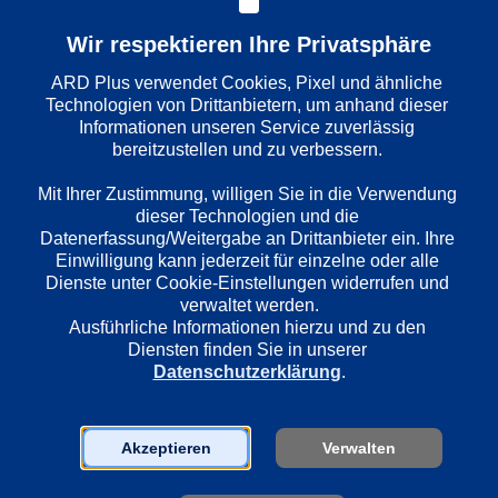
Folge
: 
175
Wir respektieren Ihre Privatsphäre
ARD Plus verwendet Cookies, Pixel und ähnliche 
Wiedergabesprache
Technologien von Drittanbietern, um anhand dieser 
Informationen unseren Service zuverlässig 
Deutsch
bereitzustellen und zu verbessern. 

Mit Ihrer Zustimmung, willigen Sie in die Verwendung 
Länder
dieser Technologien und die 
Deutschland
Datenerfassung/Weitergabe an Drittanbieter ein. Ihre 
Einwilligung kann jederzeit für einzelne oder alle 
Dienste unter Cookie-Einstellungen widerrufen und 
verwaltet werden.
Regie
Ausführliche Informationen hierzu und zu den 
Jürgen Roland
Diensten finden Sie in unserer 
Datenschutzerklärung
.
Darsteller
Knut Hinz
Akzeptieren
Verwalten
Horst Bollmann
Pierre Franckh