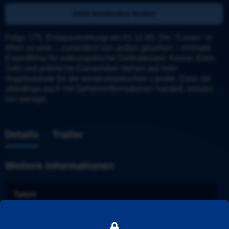
Jetzt kostenlos testen
Folge 175, Erstausstrahlung am 01.12.85: Die "Conex" in 
Wien ist eine – zumindest von außen gesehen – normale 
Exportfirma für osteuropäische Delikatessen: Kaviar, Krim-
Sekt und polnische Gänseleber stehen auf ihrer 
Angebotsliste für die westeuropäischen Länder. Dass sie 
allerdings auch mit Geheiminformationen handelt, wissen 
nur wenige.
Details
Trailer
Weitere Informationen
Tatort
Stadt
: 
Hamburg
Ermittler
: 
Delius