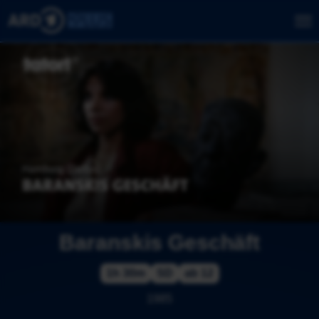
Baranskis Geschäft
1h 30m
SD
ab 12
1985