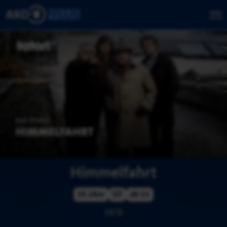
Himmelfahrt
1h 26m
SD
ab 12
1978