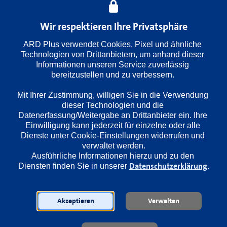
Folge
: 
90
Wir respektieren Ihre Privatsphäre
ARD Plus verwendet Cookies, Pixel und ähnliche 
Wiedergabesprache
Technologien von Drittanbietern, um anhand dieser 
Deutsch
Informationen unseren Service zuverlässig 
bereitzustellen und zu verbessern. 

Mit Ihrer Zustimmung, willigen Sie in die Verwendung 
Länder
dieser Technologien und die 
Deutschland
Datenerfassung/Weitergabe an Drittanbieter ein. Ihre 
Einwilligung kann jederzeit für einzelne oder alle 
Dienste unter Cookie-Einstellungen widerrufen und 
Regie
verwaltet werden.
Rainer Wolffhardt
Ausführliche Informationen hierzu und zu den 
Diensten finden Sie in unserer 
Datenschutzerklärung
.
Darsteller
Akzeptieren
Verwalten
Edgar Bessen
Klaus Schwarzkopf