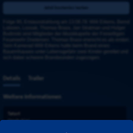
Jetzt kostenlos testen
Folge 90, Erstausstrahlung am 13.08.78: Willi Erkens, Bernd 
Lobsien, Lossak, Thomas Brass, Jan Stratman und Holger 
Budinski sind Mitglieder der Musikkapelle der Freiwilligen 
Feuerwehr Doetersen. Thomas Brass erwischt es als ersten: 
Sein Kamerad Willi Erkens hatte beim Brand eines 
Bauernhauses unter Lebensgefahr zwei Kinder gerettet und 
sich dabei schwere Brandwunden zugezogen.
Details
Trailer
Weitere Informationen
Tatort
Stadt
: 
Kiel
Ermittler
: 
Finke