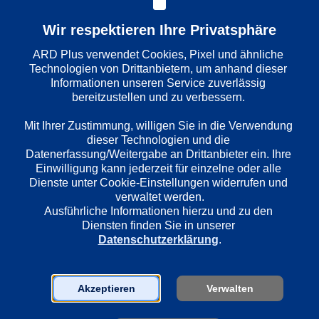
Wir respektieren Ihre Privatsphäre
Wiedergabesprache
ARD Plus verwendet Cookies, Pixel und ähnliche 
Deutsch
Technologien von Drittanbietern, um anhand dieser 
Informationen unseren Service zuverlässig 
bereitzustellen und zu verbessern. 

Länder
Mit Ihrer Zustimmung, willigen Sie in die Verwendung 
Deutschland
dieser Technologien und die 
Datenerfassung/Weitergabe an Drittanbieter ein. Ihre 
Einwilligung kann jederzeit für einzelne oder alle 
Dienste unter Cookie-Einstellungen widerrufen und 
Regie
verwaltet werden.
Stefan Kornatz
Ausführliche Informationen hierzu und zu den 
Diensten finden Sie in unserer 
Datenschutzerklärung
.
Darsteller
Wotan Wilke Möhring
Tristan Seith
Akzeptieren
Verwalten
Laura Tonke
Petra Schmidt-Schaller