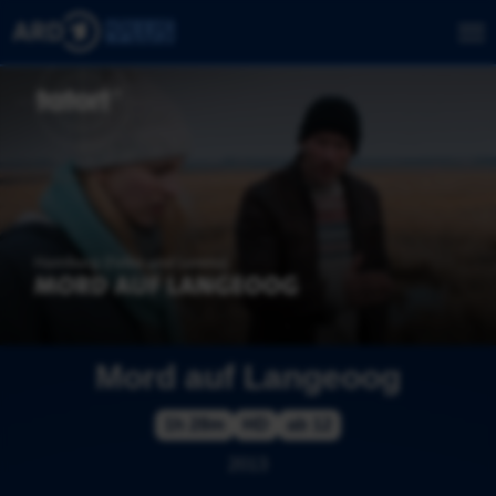
Mord auf Langeoog
1h 28m
HD
ab 12
2013