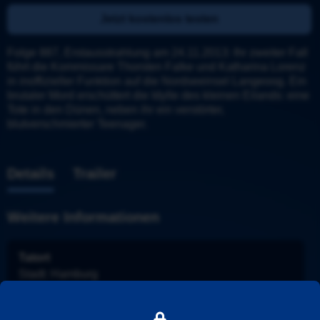
Jetzt kostenlos testen
Folge 887, Erstausstrahlung am 24.11.2013: Ihr zweiter Fall 
führt die Kommissare Thorsten Falke und Katharina Lorenz 
in inoffizieller Funktion auf die Nordseeinsel Langeoog. Ein 
brutaler Mord erschüttert die Idylle des kleinen Eilands: eine 
Tote in den Dünen, neben ihr ein verstörter, 
blutverschmierter Teenager.
Details
Trailer
Weitere Informationen
Tatort
Stadt
: 
Hamburg
Ermittler
: 
Falke und Lorenz
Folge
: 
887