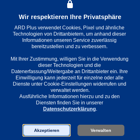
Wir respektieren Ihre Privatsphäre
Wiedergabesprache
ARD Plus verwendet Cookies, Pixel und ähnliche 
Deutsch
Technologien von Drittanbietern, um anhand dieser 
Informationen unseren Service zuverlässig 
bereitzustellen und zu verbessern. 

Länder
Mit Ihrer Zustimmung, willigen Sie in die Verwendung 
Deutschland
dieser Technologien und die 
Datenerfassung/Weitergabe an Drittanbieter ein. Ihre 
Einwilligung kann jederzeit für einzelne oder alle 
Regie
Dienste unter Cookie-Einstellungen widerrufen und 
Michael Knof
verwaltet werden.
Ausführliche Informationen hierzu und zu den 
Diensten finden Sie in unserer 
Datenschutzerklärung
.
Darsteller
Manfred Krug
Charles Brauer
Akzeptieren
Verwalten
Kurt Hart
Mark Keller