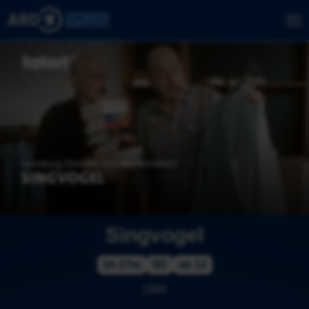
Singvogel
1h 27m
SD
ab 12
1994