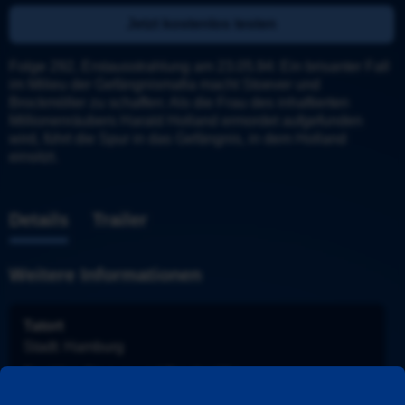
Jetzt kostenlos testen
Folge 292, Erstausstrahlung am 23.05.94: Ein brisanter Fall 
im Milieu der Gefängnismafia macht Stoever und 
Brockmöller zu schaffen: Als die Frau des inhaftierten 
Millionenräubers Harald Holland ermordet aufgefunden 
wird, führt die Spur in das Gefängnis, in dem Holland 
einsitzt.
Details
Trailer
Weitere Informationen
Tatort
Stadt
: 
Hamburg
Ermittler
: 
Stoever und Brockmöller
Folge
: 
292