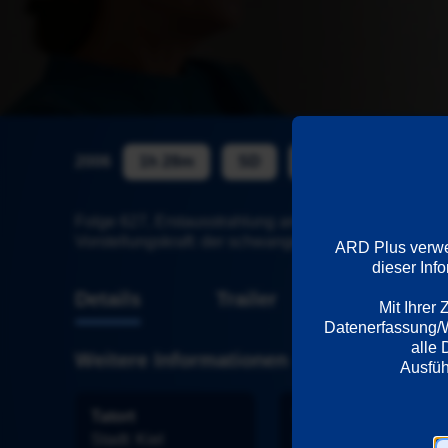
2006
1h 28m
SD
ab 12
Folge 627, Erstausstrahlung am 02.04.06: Was Komm
Vorstellungskraft: der schwangeren Stefanie Brückn
ARD Plus verwen
dieser Inf
Details
Trailer
Mit Ihrer
Datenerfassung/We
alle 
Weitere Informationen
Tatort
Wiedergabesprache
Stadt
: 
Kiel
Deutsch