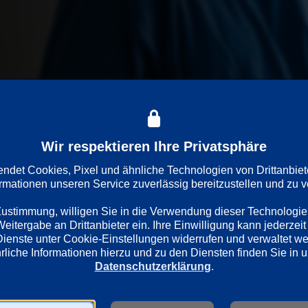
Wir respektieren Ihre Privatsphäre
issar Borowski diesmal am Tatort zu hören und sehen bekommt 
er wurde kurz vor der Geburt das Baby aus dem Leib geschnitten
det Cookies, Pixel und ähnliche Technologien von Drittanbiet
ormationen unseren Service zuverlässig bereitzustellen und zu ve
 Zustimmung, willigen Sie in die Verwendung dieser Technologie
itergabe an Drittanbieter ein. Ihre Einwilligung kann jederzeit 
Dienste unter Cookie-Einstellungen widerrufen und verwaltet w
Datenschutzerklärung
.
Länder
Regie
Deutschland
Hannu Salonen