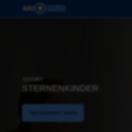
TATORT
STERNENKINDER
Jetzt kostenlos testen