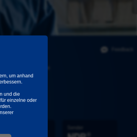
Feedback
übersteigt auch seine 
.
ern, um anhand 
rbessern. 

n und die 
für einzelne oder 
erden.
Ausführliche Informationen hierzu und zu den Diensten finden Sie in unserer 
Darsteller
Sender
Thomas Kügel