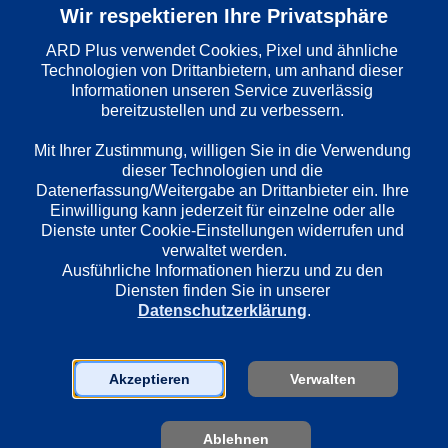
Wir respektieren Ihre Privatsphäre
Folge
: 
185
ARD Plus verwendet Cookies, Pixel und ähnliche 
Technologien von Drittanbietern, um anhand dieser 
Informationen unseren Service zuverlässig 
Wiedergabesprache
bereitzustellen und zu verbessern. 

Deutsch
Mit Ihrer Zustimmung, willigen Sie in die Verwendung 
dieser Technologien und die 
Länder
Datenerfassung/Weitergabe an Drittanbieter ein. Ihre 
Deutschland
Einwilligung kann jederzeit für einzelne oder alle 
Dienste unter Cookie-Einstellungen widerrufen und 
verwaltet werden.
Ausführliche Informationen hierzu und zu den 
Regie
Diensten finden Sie in unserer 
Dietrich Haugk
Datenschutzerklärung
.
Darsteller
Akzeptieren
Verwalten
Johanna von Koczian
Manfred Krug
Ablehnen
Charles Brauer