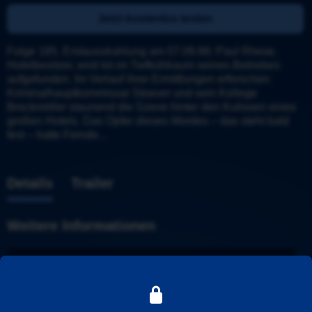
Jetzt kostenlos testen
Folge 185, Erstausstrahlung am 07.09.86: Paul Rhese, 
Hotelbesitzer, wird tot im Tiefkühlraum seines Betriebes 
aufgefunden. Im Verlauf ihrer Ermittlungen erforschen 
Kriminalhauptkommissar Stoever und sein Kollege 
Brockmöller staunend die Szene hinter den Kulissen eines 
großen Hotels. Das Opfer dieses Mordes – das steht bald 
fest – hatte Feinde...
Details
Trailer
Weitere Informationen
Tatort
Stadt
: 
Hamburg
Ermittler
: 
Stoever und Brockmöller