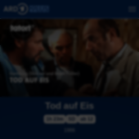
Tod auf Eis
1h 23m
SD
ab 12
1986