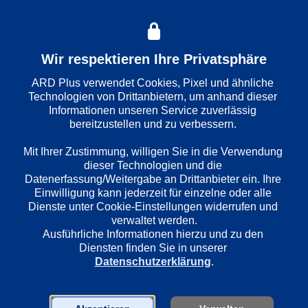
Ermittler
: 
Stoever und Brockmöller
Folge
: 
246
Wir respektieren Ihre Privatsphäre
Wiedergabesprache
ARD Plus verwendet Cookies, Pixel und ähnliche 
Deutsch
Technologien von Drittanbietern, um anhand dieser 
Informationen unseren Service zuverlässig 
bereitzustellen und zu verbessern. 

Länder
Mit Ihrer Zustimmung, willigen Sie in die Verwendung 
Deutschland
dieser Technologien und die 
Datenerfassung/Weitergabe an Drittanbieter ein. Ihre 
Einwilligung kann jederzeit für einzelne oder alle 
Regie
Dienste unter Cookie-Einstellungen widerrufen und 
Jürgen Roland
verwaltet werden.
Ausführliche Informationen hierzu und zu den 
Diensten finden Sie in unserer 
Datenschutzerklärung
.
Darsteller
Helmut Zierl
Manfred Krug