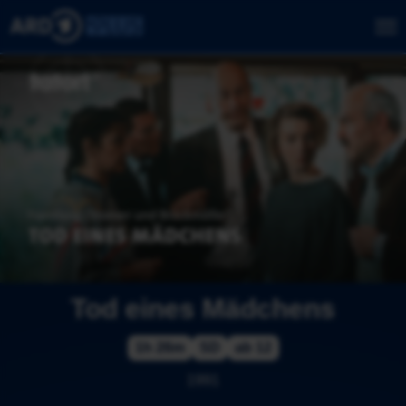
Tod eines Mädchens
1h 26m
SD
ab 12
1991