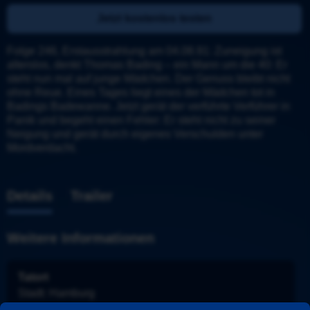
Jetzt kostenlos testen
Folge 246, Erstausstrahlung am 04.08.91: Zuneigung ist 
alterslos, denkt Thomas Bading – ein Mann um die 40: Er 
steht nun mal auf junge Mädchen. Der Genuss bleibt nicht 
ohne Reue. Eines Tages liegt eines der Mädchen tot in 
Badings Badewanne. Jetzt gerät der verführte Verführer in 
Panik und begeht einen Fehler: Er steht nicht zu seiner 
Neigung und gerät durch eigenes Verschulden unter 
Mordverdacht.
Details
Trailer
Weitere Informationen
Tatort
Stadt
: 
Hamburg