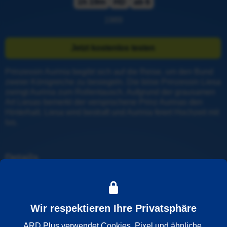
1h 19m
HD
ab 6
1989
Jetzt kostenlos testen
Prinzessin Aurinia begibt sich auf die Reise, um den Bund 
zweier Königreiche zu besiegeln. Die böse Prinzessin Liesa 
zwingt Aurinia zum Rollentausch. Aufgrund der grausamen 
Art Liesas bemerkt der versprochene Prinz Aurinas den 
Hinterhalt. Liesa wird bestraft und Aurinia feiert Hochzeit mit 
Ivo.
Details
Weitere Informationen
Wir respektieren Ihre Privatsphäre
Wiedergabesprache
ARD Plus verwendet Cookies, Pixel und ähnliche 