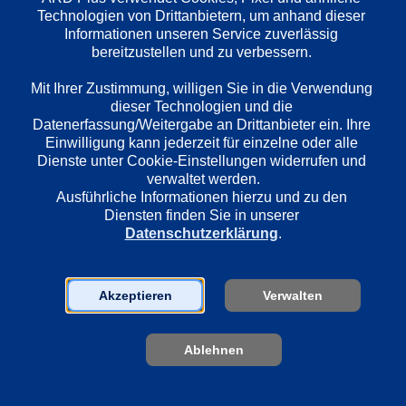
Deutsch
Technologien von Drittanbietern, um anhand dieser 
Informationen unseren Service zuverlässig 
bereitzustellen und zu verbessern. 

Länder
Deutschland
Mit Ihrer Zustimmung, willigen Sie in die Verwendung 
dieser Technologien und die 
Datenerfassung/Weitergabe an Drittanbieter ein. Ihre 
Einwilligung kann jederzeit für einzelne oder alle 
Regie
Dienste unter Cookie-Einstellungen widerrufen und 
Konrad Petzold
verwaltet werden.
Ausführliche Informationen hierzu und zu den 
Diensten finden Sie in unserer 
Datenschutzerklärung
.
Darsteller
Regine Bayer
Dana Morávková
Akzeptieren
Verwalten
Eberhardt Mellies
Karsten Janzon
Michaela Kuklová
Ablehnen
Anne Kasprik
Marylu Poolman