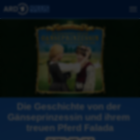
Die Geschichte von der 
Gänseprinzessin und ihrem 
treuen Pferd Falada