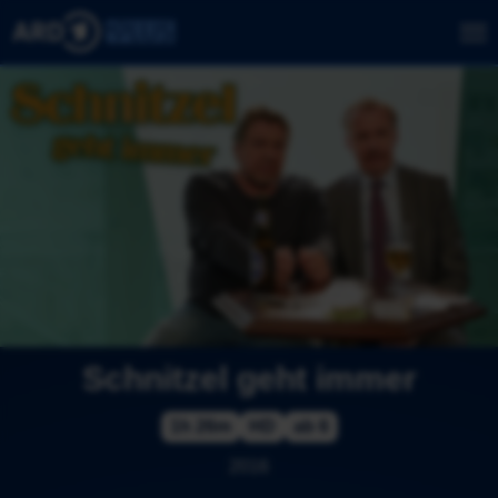
Schnitzel geht immer
1h 26m
HD
ab 6
2016