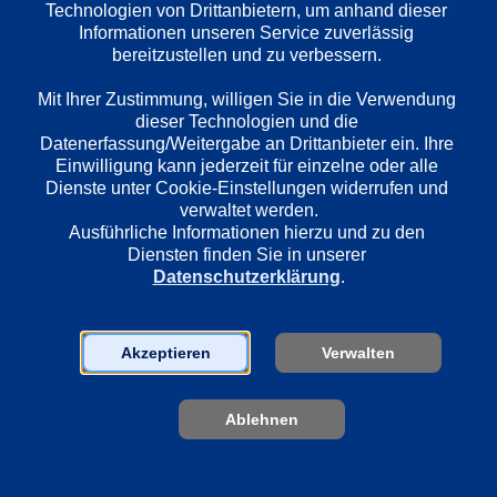
Deutschland
Technologien von Drittanbietern, um anhand dieser 
Informationen unseren Service zuverlässig 
bereitzustellen und zu verbessern. 

Regie
Mit Ihrer Zustimmung, willigen Sie in die Verwendung 
Wolfgang Murnberger
dieser Technologien und die 
Datenerfassung/Weitergabe an Drittanbieter ein. Ihre 
Einwilligung kann jederzeit für einzelne oder alle 
Dienste unter Cookie-Einstellungen widerrufen und 
Darsteller
verwaltet werden.
Armin Rohde
Ausführliche Informationen hierzu und zu den 
Ludger Pistor
Diensten finden Sie in unserer 
Therese Hämer
Datenschutzerklärung
.
Christina Do Rego
Kathi Angerer
Ramona Kunze-Libnow
Akzeptieren
Verwalten
Dagmar Sachse
Peter Trabner
Ablehnen
Nico Ramon Kleemann
Alexander Scheer
Guido Broscheit