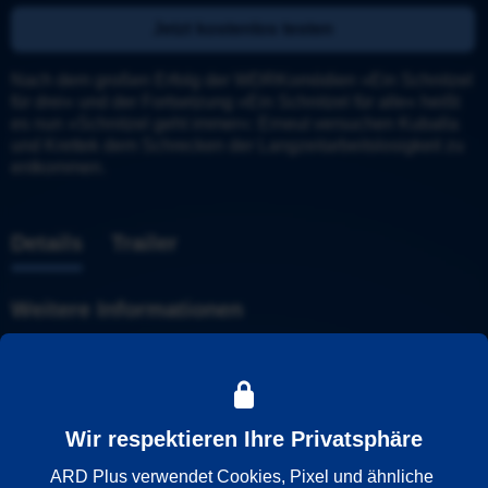
Jetzt kostenlos testen
Nach dem großen Erfolg der WDRKomödien »Ein Schnitzel 
für drei« und der Fortsetzung »Ein Schnitzel für alle« heißt 
es nun »Schnitzel geht immer«: Erneut versuchen Kuballa 
und Krettek dem Schrecken der Langzeitarbeitslosigkeit zu 
entkommen.
Details
Trailer
Weitere Informationen
Wiedergabesprache
Deutsch
Wir respektieren Ihre Privatsphäre
Länder
ARD Plus verwendet Cookies, Pixel und ähnliche 