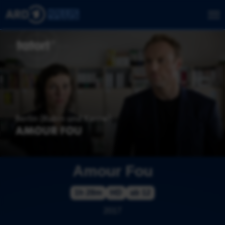
Amour Fou
1h 28m
HD
ab 12
2017