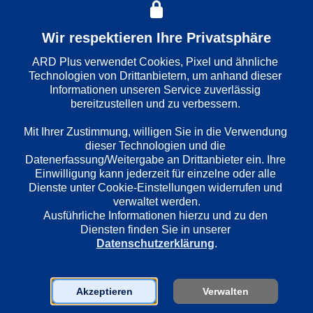
Wir respektieren Ihre Privatsphäre
Wiedergabesprache
ARD Plus verwendet Cookies, Pixel und ähnliche 
Deutsch
Technologien von Drittanbietern, um anhand dieser 
Informationen unseren Service zuverlässig 
bereitzustellen und zu verbessern. 

Länder
Mit Ihrer Zustimmung, willigen Sie in die Verwendung 
Deutschland
dieser Technologien und die 
Datenerfassung/Weitergabe an Drittanbieter ein. Ihre 
Einwilligung kann jederzeit für einzelne oder alle 
Regie
Dienste unter Cookie-Einstellungen widerrufen und 
Vanessa Jopp
verwaltet werden.
Ausführliche Informationen hierzu und zu den 
Diensten finden Sie in unserer 
Datenschutzerklärung
.
Darsteller
Meret Becker
Mark Waschke
Akzeptieren
Verwalten
Jens Harzer
Lisa Vicari