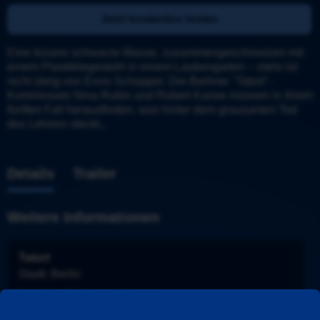
Jetzt kostenlos testen
Eine bizarre schwarze Masse, zusammengeschmolzen mit 
einem Plastikliegestuhl in einem Laubengarten – mehr ist 
nicht übrig von Enno Schopper. Die Berliner "Tatort"-
Kommissare Nina Rubin und Robert Karow müssen in ihrem 
fünften Fall herausfinden, was hinter dem grausamen Tod 
des Lehrers steckt...
Details
Trailer
Weitere Informationen
Tatort
Stadt
: 
Berlin
Ermittler
: 
Rubin und Karow
Folge
: 
1023