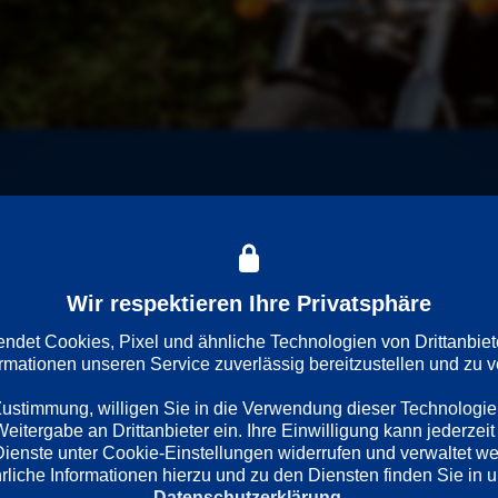
 Hain den ermittelnden Hauptkommissar Max Ballauf. Hains To
glaubt zunächst, dass der gesuchte Sexualmörder schnell gefund
Wir respektieren Ihre Privatsphäre
det Cookies, Pixel und ähnliche Technologien von Drittanbiet
ormationen unseren Service zuverlässig bereitzustellen und zu ve
 Zustimmung, willigen Sie in die Verwendung dieser Technologie
itergabe an Drittanbieter ein. Ihre Einwilligung kann jederzeit 
Dienste unter Cookie-Einstellungen widerrufen und verwaltet w
sprache
Länder
Regie
Datenschutzerklärung
.