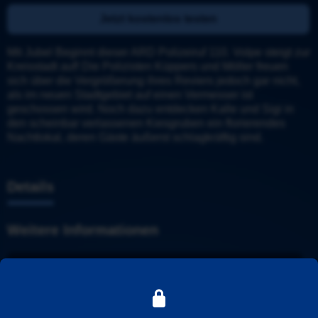
Jetzt kostenlos testen
Mit Jubel Beginnt dieser ARD Polizeiruf 110. Volpe steigt zur 
Kreisstadt auf! Die Polizisten Küppers und Möller freuen 
sich über die Vergrößerung ihres Reviers jedoch gar nicht, 
als im neuen Stadtgebiet auf einen Vermesser ist 
geschossen wird. Noch dazu entdecken Kalle und Sigi in 
den scheinbar verlassenen Kiesgruben ein florierendes 
Nachtlokal, deren Gäste äußerst schlagkräftig sind.
Details
Weitere Informationen
Polizeiruf 110
Stadt
: 
Volpe
Ermittler
: 
Küppers und Möller