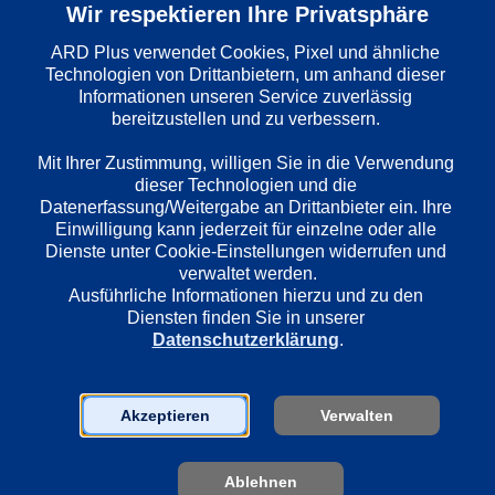
Wir respektieren Ihre Privatsphäre
Folge
: 
219
ARD Plus verwendet Cookies, Pixel und ähnliche 
Technologien von Drittanbietern, um anhand dieser 
Informationen unseren Service zuverlässig 
Wiedergabesprache
bereitzustellen und zu verbessern. 

Deutsch
Mit Ihrer Zustimmung, willigen Sie in die Verwendung 
dieser Technologien und die 
Länder
Datenerfassung/Weitergabe an Drittanbieter ein. Ihre 
Einwilligung kann jederzeit für einzelne oder alle 
Deutschland
Dienste unter Cookie-Einstellungen widerrufen und 
verwaltet werden.
Ausführliche Informationen hierzu und zu den 
Regie
Diensten finden Sie in unserer 
Ulrich Stark
Datenschutzerklärung
.
Darsteller
Akzeptieren
Verwalten
Martin Lindow
Oliver Stritzel
Ablehnen
Andrea Sawatzki