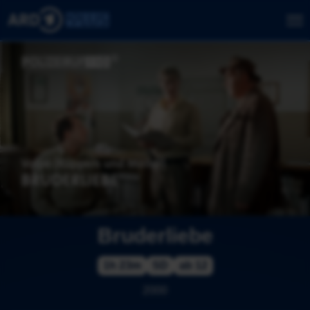
Bruderliebe
1h 23m
SD
ab 12
2000