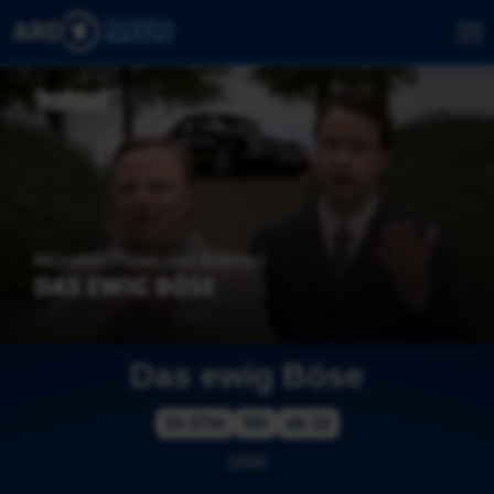
Das ewig Böse
1h 27m
SD
ab 12
2006