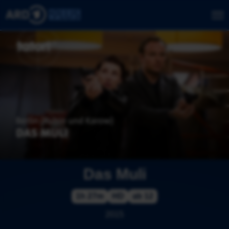
Das Muli
1h 27m
HD
ab 12
2015