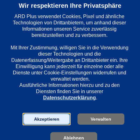
Wir respektieren Ihre Privatsphäre
ARD Plus verwendet Cookies, Pixel und ähnliche 
Technologien von Drittanbietern, um anhand dieser 
Wiedergabesprache
Informationen unseren Service zuverlässig 
Deutsch
bereitzustellen und zu verbessern. 

Mit Ihrer Zustimmung, willigen Sie in die Verwendung 
Länder
dieser Technologien und die 
Deutschland
Datenerfassung/Weitergabe an Drittanbieter ein. Ihre 
Einwilligung kann jederzeit für einzelne oder alle 
Dienste unter Cookie-Einstellungen widerrufen und 
verwaltet werden.
Regie
Ausführliche Informationen hierzu und zu den 
Stephan Wagner
Diensten finden Sie in unserer 
Datenschutzerklärung
.
Darsteller
Meret Becker
Akzeptieren
Verwalten
Mark Waschke
Emma Bading
Ablehnen
Theo Trebs