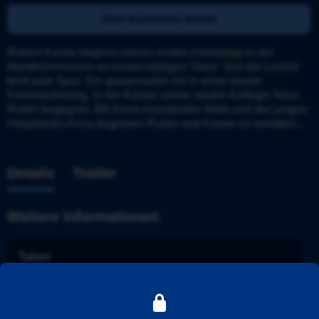
Jetzt kostenlos testen
Robert Karow beginnt seinen ersten Arbeitstag in der 
Mordkommission an einem blutigen Tatort. Von der Leiche 
fehlt jede Spur. Ein grauenvoller Ort in einer leeren 
Ferienwohnung, in der Karow seiner neuen Kollegin Nina 
Rubin begegnet. Mit ihrem Assistenten Mark und der jungen 
Hospitantin Anna beginnen Rubin und Karow zu ermitteln...
Details
Trailer
Weitere Informationen
Tatort
Stadt
: 
Berlin
Ermittler
: 
Rubin und Karow
Folge
: 
940