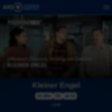
Kleiner Engel
1h 28m
SD
ab 12
1998