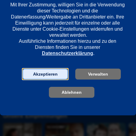
Länder
Mit Ihrer Zustimmung, willigen Sie in die Verwendung 
Deutschland
dieser Technologien und die 
Datenerfassung/Weitergabe an Drittanbieter ein. Ihre 
Einwilligung kann jederzeit für einzelne oder alle 
Dienste unter Cookie-Einstellungen widerrufen und 
Regie
verwaltet werden.
Michael Knof
Ausführliche Informationen hierzu und zu den 
Diensten finden Sie in unserer 
Datenschutzerklärung
.
Darsteller
Oliver Stokowski
Dieter Montag
Akzeptieren
Verwalten
Ablehnen
Unsere Empfehlungen
S
T
N
E
c
o
e
n