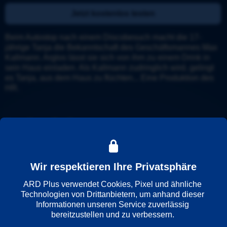
Jetzt kostenlos testen
Beim Autostop nach einem Discobesuch macht die 17-
jährige Tanja die Bekanntschaft des Geschäftsmannes Max 
Kallmann. Arglos lässt sie sich von ihm zu einem Drink in 
sein Haus einladen. Als Kallmann zudringlich wird, gelingt 
es Tanja, aus dem Haus zu flüchten... Eine Produktion des 
HR.
Details
Trailer
Weitere Informationen
Wir respektieren Ihre Privatsphäre
Wiedergabesprache
ARD Plus verwendet Cookies, Pixel und ähnliche 
Deutsch
Technologien von Drittanbietern, um anhand dieser 
Informationen unseren Service zuverlässig 
bereitzustellen und zu verbessern. 
