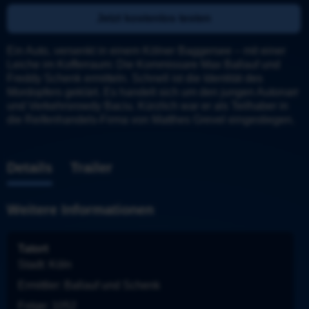
Jetzt kostenlos testen
Ein Auto, versenkt in einem Kölner Baggersee – mit einer 
Leiche im Kofferraum: Die Kommissare Max Ballauf und 
Freddy Schenk ermitteln. Schnell ist die Identität des 
Mordopfers geklärt. Es handelt sich um den jungen Autonarr 
und Verkehrsrowdy Baciu. Kürzlich war er als Teilhaber in 
die Reifenhandels-Firma von Matthes Grevel eingestiegen.
Details
Trailer
Weitere Informationen
Tatort
Stadt
: 
Köln
Ermittler
: 
Ballauf und Schenk
Folge
: 
1052