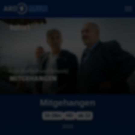
Mitgehangen
1h 28m
HD
ab 12
2018