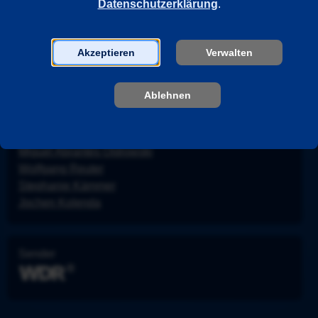
Datenschutzerklärung
.
Moritz Grove
Lavinia Wilson
Alvar Goetze
Akzeptieren
Verwalten
Letizia Caldi
Sebastain Hülk
Ablehnen
Mateusz Dopieralski
Lana Cooper
Kristijan Rasevic
Miguel Abrantes Ostrowski
Wolfgang Reuter
Stephanie Kämmer
Jochen Kolenda
Sender