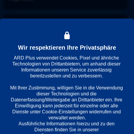
Wiedergabesprache
Deutsch
Wir respektieren Ihre Privatsphäre
Länder
Deutschland
ARD Plus verwendet Cookies, Pixel und ähnliche 
Technologien von Drittanbietern, um anhand dieser 
Informationen unseren Service zuverlässig 
bereitzustellen und zu verbessern. 

Regie
Sebastian Ko
Mit Ihrer Zustimmung, willigen Sie in die Verwendung 
dieser Technologien und die 
Datenerfassung/Weitergabe an Drittanbieter ein. Ihre 
Darsteller
Einwilligung kann jederzeit für einzelne oder alle 
Dienste unter Cookie-Einstellungen widerrufen und 
Klaus J. Behrendt
verwaltet werden.
Dietmar Bär
Ausführliche Informationen hierzu und zu den 
Joe Bausch
Diensten finden Sie in unserer 
Roland Riebeling