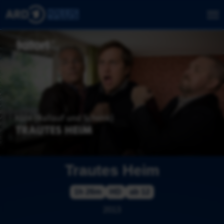
Trautes Heim
1h 26m
HD
ab 12
2013