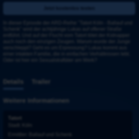
Jetzt kostenlos testen
In dieser Episode der ARD-Reihe "Tatort Köln - Ballauf und 
Schenk" wird der achtjährige Lukas auf offener Straße 
entführt. Und auf der Flucht vom Tatort tötet der Kidnapper 
auch noch den einzigen Zeugen. Warum wurde der Junge 
verschleppt? Geht es um Erpressung? Lukas kommt aus 
einer intakten Familie, die in einfachen Verhältnissen lebt. 
Oder ist hier ein Sexualstraftäter am Werk?
Details
Trailer
Weitere Informationen
Tatort
Stadt
: 
Köln
Ermittler
: 
Ballauf und Schenk