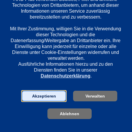
Deutsch
Technologien von Drittanbietern, um anhand dieser 
Informationen unseren Service zuverlässig 
bereitzustellen und zu verbessern. 

Länder
Mit Ihrer Zustimmung, willigen Sie in die Verwendung 
Deutschland
dieser Technologien und die 
Datenerfassung/Weitergabe an Drittanbieter ein. Ihre 
Einwilligung kann jederzeit für einzelne oder alle 
Regie
Dienste unter Cookie-Einstellungen widerrufen und 
verwaltet werden.
Markus Fischer
Ausführliche Informationen hierzu und zu den 
Diensten finden Sie in unserer 
Datenschutzerklärung
.
Darsteller
Klaus J. Behrendt
Dietmar Bär
Akzeptieren
Verwalten
Joe Bausch
Ablehnen
Sender