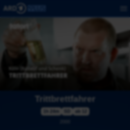
Trittbrettfahrer
1h 24m
SD
ab 12
2000