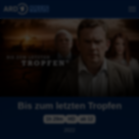
Bis zum letzten Tropfen
1h 29m
HD
ab 12
2022