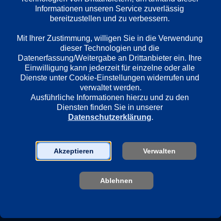
Informationen unseren Service zuverlässig 
bereitzustellen und zu verbessern. 

Länder
Deutschland
Mit Ihrer Zustimmung, willigen Sie in die Verwendung 
dieser Technologien und die 
Datenerfassung/Weitergabe an Drittanbieter ein. Ihre 
Regie
Einwilligung kann jederzeit für einzelne oder alle 
Dienste unter Cookie-Einstellungen widerrufen und 
Daniel Harrich
verwaltet werden.
Ausführliche Informationen hierzu und zu den 
Diensten finden Sie in unserer 
Darsteller
Datenschutzerklärung
.
Karoline Schuch
Ulrich Tukur
Sebastian Bezzel
Akzeptieren
Verwalten
Ablehnen
Sender