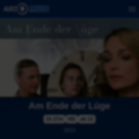
Am Ende der Lüge
1h 27m
HD
ab 12
2013