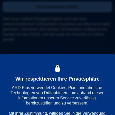
Jetzt kostenlos testen
Seit einer halben Ewigkeit haben sich die sher 
unterschiedlichen Schwestern Susanne und Mia nicht mehr 
gesehen. Zwischen den beiden Schwestern entbrennt ein 
Kampf um das Glück, auf das jede ein Anrecht zu haben 
glaubt.
Details
Weitere Informationen
Wir respektieren Ihre Privatsphäre
Wiedergabesprache
ARD Plus verwendet Cookies, Pixel und ähnliche 
Technologien von Drittanbietern, um anhand dieser 
Deutsch
Informationen unseren Service zuverlässig 
bereitzustellen und zu verbessern. 

Länder
Mit Ihrer Zustimmung, willigen Sie in die Verwendung 