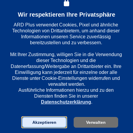
Wiedergabesprache
Wir respektieren Ihre Privatsphäre
Deutsch
ARD Plus verwendet Cookies, Pixel und ähnliche 
Technologien von Drittanbietern, um anhand dieser 
Informationen unseren Service zuverlässig 
Länder
bereitzustellen und zu verbessern. 

Deutschland
Mit Ihrer Zustimmung, willigen Sie in die Verwendung 
dieser Technologien und die 
Regie
Datenerfassung/Weitergabe an Drittanbieter ein. Ihre 
Florian Schwarz
Einwilligung kann jederzeit für einzelne oder alle 
Dienste unter Cookie-Einstellungen widerrufen und 
verwaltet werden.
Ausführliche Informationen hierzu und zu den 
Darsteller
Diensten finden Sie in unserer 
Ulrich Tukur
Datenschutzerklärung
.
Barbara Philipp
Ulrich Matthes
Golo Euler
Akzeptieren
Verwalten
Alexander Held