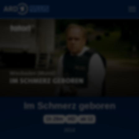
Im Schmerz geboren
1h 29m
HD
ab 12
2014