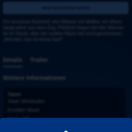
Jetzt kostenlos testen
Ein einsamer Bahnhof, drei Männer mit Waffen, ein Mann 
steigt allein aus dem Zug. Plötzlich liegen die drei Männer 
tot im Staub, aber der andere Mann hat nicht geschossen . 
„Wächter, hier ist etwas faul!“
Details
Trailer
Weitere Informationen
Tatort
Stadt
: 
Wiesbaden
Ermittler
: 
Murot
Folge
: 
920