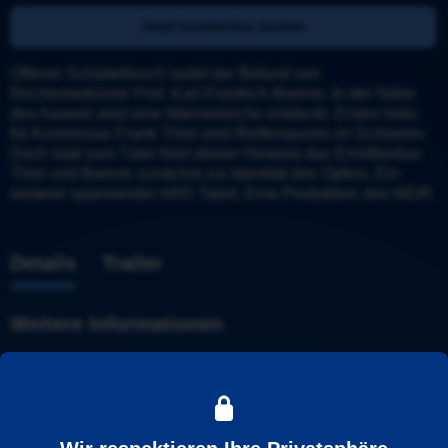
Jetzt kostenlos testen
Offener Schädelbruch lautet der Befund von 
Rechtsmediziner Prof. Karl-Friedrich Boerne. In der Nähe 
des Aasees wird eine Männerleiche entdeckt. Erstes Indiz 
für Kommissar Frank Thiel sind Reifenspuren im Schlamm. 
Doch statt zum Täter führt dieser Hinweis das Ermittlerduo 
Thiel und Boerne zunächst zur Identität des Opfers. Ein 
weiterer spannender ARD Tatort. Eine Produktion des WDR.
Details
Trailer
Weitere Informationen
Tatort
Stadt
: 
Münster
Ermittler
: 
Thiel und Boerne