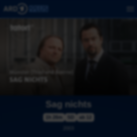
Sag nichts
1h 26m
SD
ab 12
2003