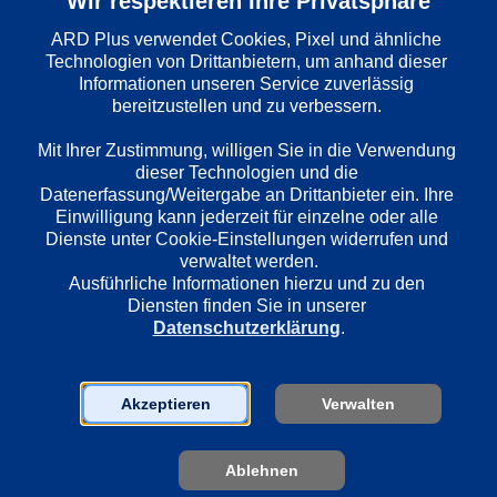
Wir respektieren Ihre Privatsphäre
Folge
: 
551
ARD Plus verwendet Cookies, Pixel und ähnliche 
Technologien von Drittanbietern, um anhand dieser 
Informationen unseren Service zuverlässig 
Wiedergabesprache
bereitzustellen und zu verbessern. 

Deutsch
Mit Ihrer Zustimmung, willigen Sie in die Verwendung 
dieser Technologien und die 
Datenerfassung/Weitergabe an Drittanbieter ein. Ihre 
Länder
Einwilligung kann jederzeit für einzelne oder alle 
Deutschland
Dienste unter Cookie-Einstellungen widerrufen und 
verwaltet werden.
Ausführliche Informationen hierzu und zu den 
Diensten finden Sie in unserer 
Regie
Datenschutzerklärung
.
Lars Kraume
Akzeptieren
Verwalten
Darsteller
Axel Prahl
Jan Josef Liefers
Ablehnen