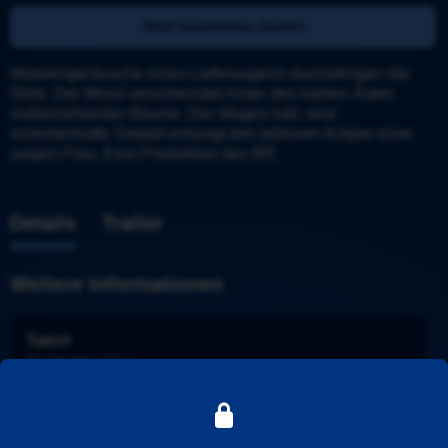
Jetzt kostenlos testen
Motorengeräusche eines Lieferwagens durchdringen die 
Stille. Der Mond verschwindet hinter den kahlen Ästen 
vorbeiziehender Bäume. Der Wagen hält, eine 
schemenhafte Gestalt entsorgt den leblosen Körper einer 
jungen Frau. Eine Produktion des BR.
Details
Trailer
Weitere Informationen
Tatort
Stadt
: 
München
Ermittler
: 
Batic und Leitmayr
Folge
: 
784