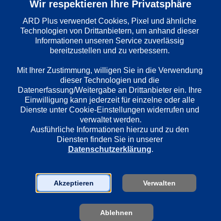
Wir respektieren Ihre Privatsphäre
ARD Plus verwendet Cookies, Pixel und ähnliche 
Wiedergabesprache
Technologien von Drittanbietern, um anhand dieser 
Deutsch
Informationen unseren Service zuverlässig 
bereitzustellen und zu verbessern. 

Mit Ihrer Zustimmung, willigen Sie in die Verwendung 
Länder
dieser Technologien und die 
Deutschland
Datenerfassung/Weitergabe an Drittanbieter ein. Ihre 
Einwilligung kann jederzeit für einzelne oder alle 
Dienste unter Cookie-Einstellungen widerrufen und 
Regie
verwaltet werden.
Christian Zübert
Ausführliche Informationen hierzu und zu den 
Diensten finden Sie in unserer 
Datenschutzerklärung
.
Darsteller
Udo Wachtveitl
Akzeptieren
Verwalten
Miroslav Nemec
Anna Maria Sturm
Lisa Wagner
Ablehnen