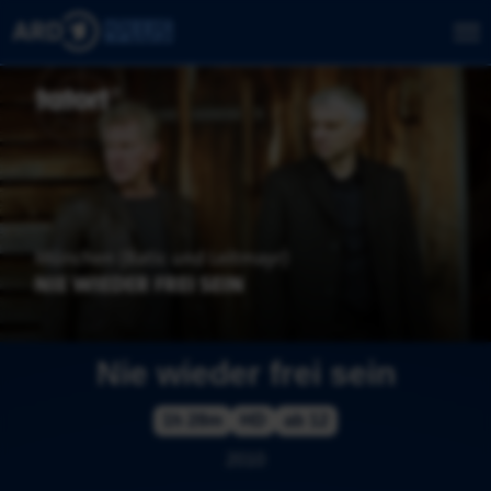
Nie wieder frei sein
1h 28m
HD
ab 12
2010