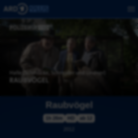
Raubvögel
1h 26m
HD
ab 12
2012