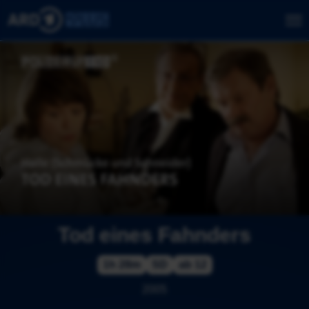
Tod eines Fahnders
1h 28m
SD
ab 12
2005