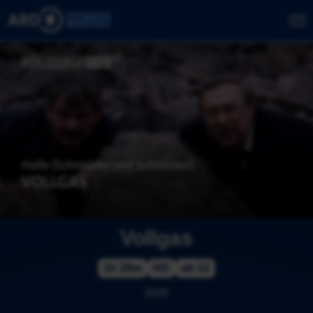
Vollgas
1h 28m
HD
ab 12
2005