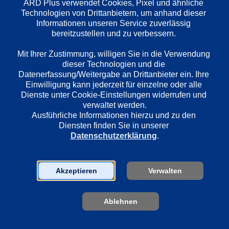
ARD Plus verwendet Cookies, Pixel und ähnliche 
Technologien von Drittanbietern, um anhand dieser 
Wiedergabesprache
Informationen unseren Service zuverlässig 
Deutsch
bereitzustellen und zu verbessern. 

Mit Ihrer Zustimmung, willigen Sie in die Verwendung 
dieser Technologien und die 
Länder
Datenerfassung/Weitergabe an Drittanbieter ein. Ihre 
Deutschland
Einwilligung kann jederzeit für einzelne oder alle 
Dienste unter Cookie-Einstellungen widerrufen und 
verwaltet werden.
Regie
Ausführliche Informationen hierzu und zu den 
Hartmut Griesmayr
Diensten finden Sie in unserer 
Datenschutzerklärung
.
Darsteller
Jaecki Schwarz
Akzeptieren
Verwalten
Wolfgang Winkler
Ablehnen
Sender