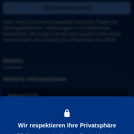
Jetzt kostenlos testen
Nach einem schweren Autounfall wird Edith Reger mit 
lebensgefährlichen Verletzungen ins Krankenhaus 
eingeliefert. Die junge Fahrerin des gegnerischen Autos 
verstirbt noch am Unfallort. Eine Produktion des MDR.
Details
Weitere Informationen
Polizeiruf 110
Stadt
: 
Halle
Ermittler
: 
Schmücke und Schneider
Folge
: 
269
Wir respektieren Ihre Privatsphäre