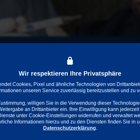
„normale“ Mordermittlung, zieht dann jedoch immer weitere Kre
Wir respektieren Ihre Privatsphäre
h weder seine fröhlichen Bowlingfreunde noch Silke Haller, d
ann sterben musste.
det Cookies, Pixel und ähnliche Technologien von Drittanbiet
ormationen unseren Service zuverlässig bereitzustellen und zu ve
 Zustimmung, willigen Sie in die Verwendung dieser Technologie
itergabe an Drittanbieter ein. Ihre Einwilligung kann jederzeit 
Dienste unter Cookie-Einstellungen widerrufen und verwaltet w
Datenschutzerklärung
.
rache
Länder
Regie