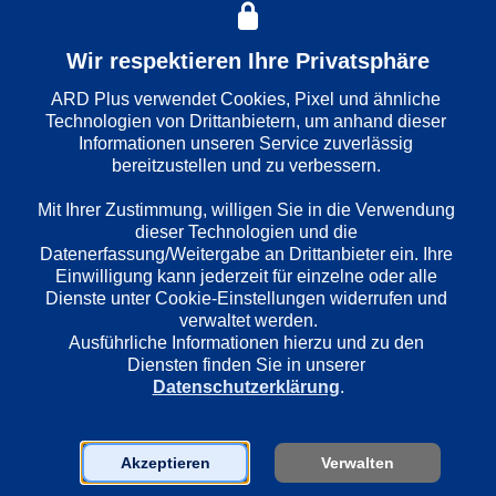
Folge
: 
1172
Wir respektieren Ihre Privatsphäre
ARD Plus verwendet Cookies, Pixel und ähnliche 
Wiedergabesprache
Technologien von Drittanbietern, um anhand dieser 
Deutsch
Informationen unseren Service zuverlässig 
bereitzustellen und zu verbessern. 

Länder
Mit Ihrer Zustimmung, willigen Sie in die Verwendung 
Deutschland
dieser Technologien und die 
Datenerfassung/Weitergabe an Drittanbieter ein. Ihre 
Einwilligung kann jederzeit für einzelne oder alle 
Dienste unter Cookie-Einstellungen widerrufen und 
Regie
verwaltet werden.
Jan Martin Scharf
Ausführliche Informationen hierzu und zu den 
Diensten finden Sie in unserer 
Datenschutzerklärung
.
Darsteller
Klaus J. Behrendt
Dietmar Bär
Akzeptieren
Verwalten
Joe Bausch