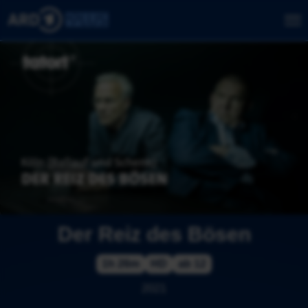
Der Reiz des Bösen
1h 26m
HD
ab 12
2021