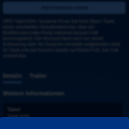
Jetzt kostenlos testen
ARD-Tatort Köln: Susanne Elvan hat ihren Mann Tarek, 
einen verurteilten Gewaltverbrecher, über ein 
Brieffreundschafts-Portal während dessen Haft 
kennengelernt. Die Hochzeit fand noch vor seiner 
Entlassung statt. Als Susanne ermordet aufgefunden wird, 
ist Tarek erst seit Kurzem wieder auf freiem Fuß. Der Fall 
scheint klar.
Details
Trailer
Weitere Informationen
Tatort
Stadt
: 
Köln
Ermittler
: 
Ballauf und Schenk