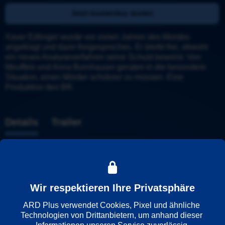
Jetzt kostenlos testen
Xaver Edlinger wurde vor vielen Jahren des Mordes 
angeklagt und dann freigesprochen. Er bleibt frei, obwohl 
ein neues Analyseverfahren seine Schuld beweist. Von 
Meuffels und Anna Burnhauser geraten in die besondere 
Situation, einen Mörder schützen zu müssen. Eine 
Produktion des BR.
Details
Trailer
Weitere Informationen
Wiedergabesprache
Wir respektieren Ihre Privatsphäre
Deutsch
ARD Plus verwendet Cookies, Pixel und ähnliche 
Technologien von Drittanbietern, um anhand dieser 