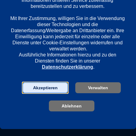
Informationen unseren Service zuverlässig 
Länder
bereitzustellen und zu verbessern. 

Deutschland
Mit Ihrer Zustimmung, willigen Sie in die Verwendung 
dieser Technologien und die 
Regie
Datenerfassung/Weitergabe an Drittanbieter ein. Ihre 
Hans Steinbichler
Einwilligung kann jederzeit für einzelne oder alle 
Dienste unter Cookie-Einstellungen widerrufen und 
verwaltet werden.
Ausführliche Informationen hierzu und zu den 
Darsteller
Diensten finden Sie in unserer 
Matthias Brandt
Datenschutzerklärung
.
Anna Maria Sturm
Daniel Christensen
Akzeptieren
Verwalten
Sender
Ablehnen