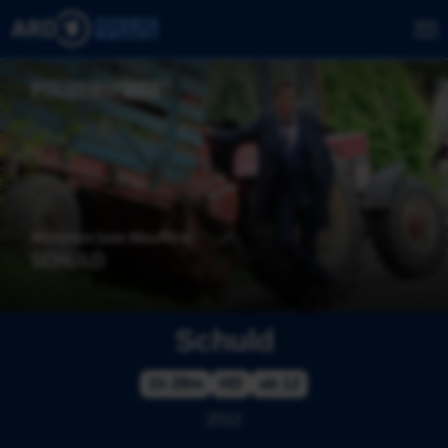
Schuld
1h 28m
HD
ab 12
2012