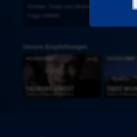
Ermittler
: 
Tauber und Obermaier
Folge
: 
439650
Unsere Empfehlungen
T
T
a
i
u
e
b
f
e
e 
r
W
s 
u
A
n
n
d
g
e
s
n
t