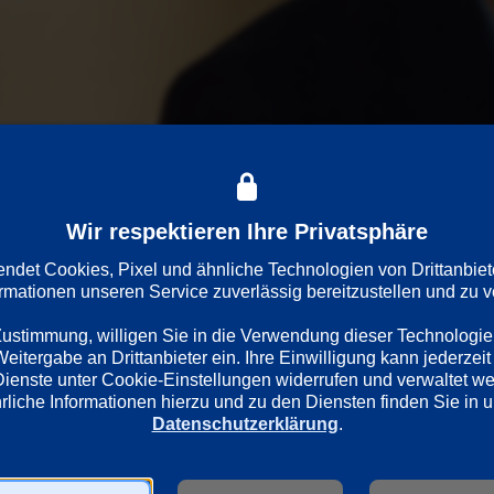
Wir respektieren Ihre Privatsphäre
lzkisten aus Montevideo erhält, ahnt er noch nicht, in welch ve
 am Tatort gesehen wird. Obermaier möchte dem Kollegen helfen, 
det Cookies, Pixel und ähnliche Technologien von Drittanbiet
ormationen unseren Service zuverlässig bereitzustellen und zu ve
 Zustimmung, willigen Sie in die Verwendung dieser Technologie
itergabe an Drittanbieter ein. Ihre Einwilligung kann jederzeit 
Dienste unter Cookie-Einstellungen widerrufen und verwaltet w
Datenschutzerklärung
.
besprache
Länder
Regie
Deutschland
Bernd Schade