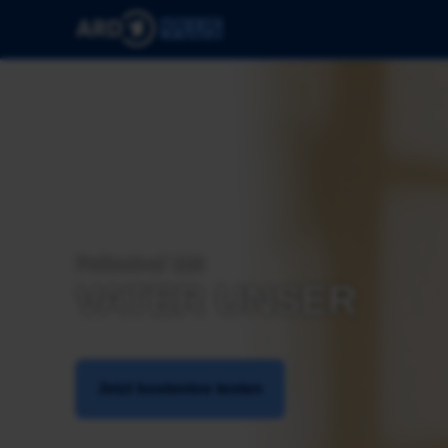
Polizeiruf 110
VATER UNSER
Jetzt kostenlos testen