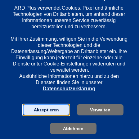
ARD Plus verwendet Cookies, Pixel und ähnliche 
Technologien von Drittanbietern, um anhand dieser 
Informationen unseren Service zuverlässig 
Wiedergabesprache
bereitzustellen und zu verbessern. 

Deutsch
Mit Ihrer Zustimmung, willigen Sie in die Verwendung 
dieser Technologien und die 
Datenerfassung/Weitergabe an Drittanbieter ein. Ihre 
Länder
Einwilligung kann jederzeit für einzelne oder alle 
Deutschland
Dienste unter Cookie-Einstellungen widerrufen und 
verwaltet werden.
Ausführliche Informationen hierzu und zu den 
Regie
Diensten finden Sie in unserer 
Maris Pfeiffer
Datenschutzerklärung
.
Darsteller
Akzeptieren
Verwalten
Klaus J. Behrendt
Dietmar Bär
Ablehnen