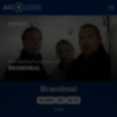
Brandmal
1h 24m
SD
ab 12
2008