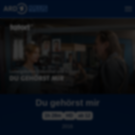
Du gehörst mir
1h 28m
HD
ab 12
2016