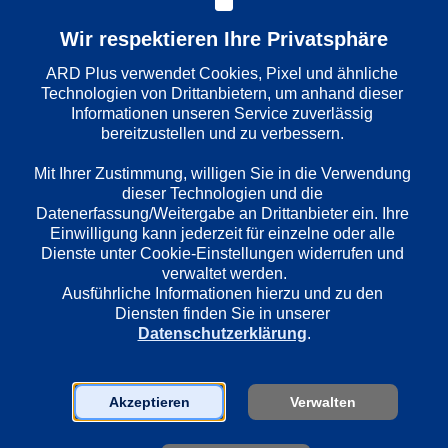
Wir respektieren Ihre Privatsphäre
Wiedergabesprache
ARD Plus verwendet Cookies, Pixel und ähnliche 
Technologien von Drittanbietern, um anhand dieser 
Deutsch
Informationen unseren Service zuverlässig 
bereitzustellen und zu verbessern. 

Länder
Mit Ihrer Zustimmung, willigen Sie in die Verwendung 
Deutschland
dieser Technologien und die 
Datenerfassung/Weitergabe an Drittanbieter ein. Ihre 
Einwilligung kann jederzeit für einzelne oder alle 
Dienste unter Cookie-Einstellungen widerrufen und 
Regie
verwaltet werden.
Roland Suso Richter
Ausführliche Informationen hierzu und zu den 
Diensten finden Sie in unserer 
Datenschutzerklärung
.
Darsteller
Andreas Hoppe
Ulrike Folkerts
Akzeptieren
Verwalten
Peter Epseloer
Annalena, Bitter, Lisa Schmidt