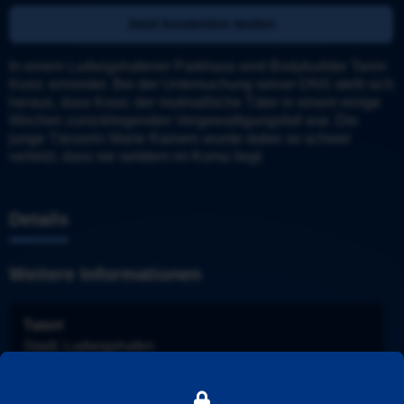
Jetzt kostenlos testen
In einem Ludwigshafener Parkhaus wird Bodybuilder Tarim 
Kosic ermordet. Bei der Untersuchung seiner DNS stellt sich 
heraus, dass Kosic der mutmaßliche Täter in einem einige 
Wochen zurückliegenden Vergewaltigungsfall war. Die 
junge Tänzerin Marie Rainers wurde dabei so schwer 
verletzt, dass sie seitdem im Koma liegt.
Details
Weitere Informationen
Tatort
Stadt
: 
Ludwigshafen
Ermittler
: 
Odenthal und Kopper
Folge
: 
975