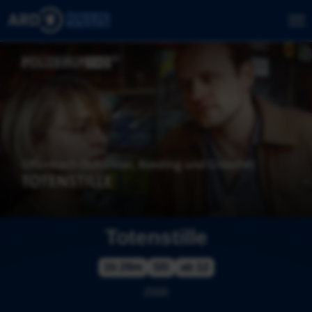
Totenstille
1h 29m
SD
ab 12
2000