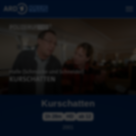
Kurschatten
1h 28m
HD
ab 12
2001