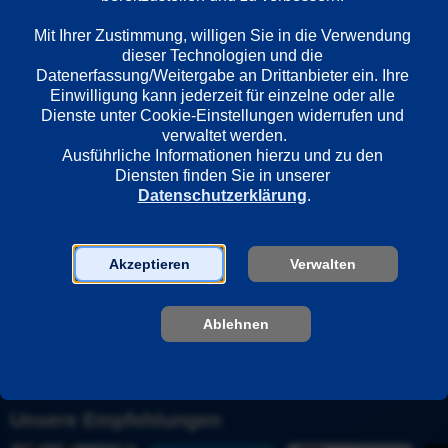
Deutschland
Mit Ihrer Zustimmung, willigen Sie in die Verwendung 
dieser Technologien und die 
Datenerfassung/Weitergabe an Drittanbieter ein. Ihre 
Regie
Einwilligung kann jederzeit für einzelne oder alle 
Alexander Dierbach
Dienste unter Cookie-Einstellungen widerrufen und 
verwaltet werden.
Ausführliche Informationen hierzu und zu den 
Darsteller
Diensten finden Sie in unserer 
Yvonne Catterfeld
Datenschutzerklärung
.
Götz Schubert
Akzeptieren
Verwalten
Sender
Ablehnen
Unsere Empfehlungen