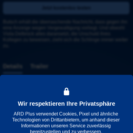
Jetzt kostenlos testen
Butsch erhält die überraschende Nachricht, dass gegen ihn 
eine Anzeige wegen Vergewaltigung vorliegt. Und obwohl 
Viola Delbrück alles daransetzt, die Unschuld ihres 
Kollegen zu beweisen, zieht sich die Schlinge immer weiter 
zu.
Details
Trailer
Weitere Informationen
Wiedergabesprache
Wir respektieren Ihre Privatsphäre
Deutsch
ARD Plus verwendet Cookies, Pixel und ähnliche 
Technologien von Drittanbietern, um anhand dieser 
Informationen unseren Service zuverlässig 
Länder
bereitzustellen und zu verbessern. 
