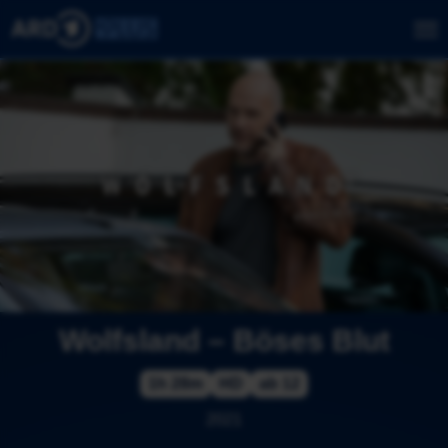
Wolfsland – Böses Blut
1h 28m
HD
ab 12
2021