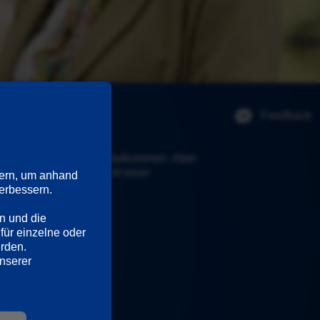
Feedback
ligenten Sohns alles hinbekommen. Aber 
n heimlich das Hotel mit einer 
ern, um anhand 
rbessern. 

n und die 
für einzelne oder 
erden.
Ausführliche Informationen hierzu und zu den Diensten finden Sie in unserer 