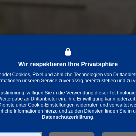
Wir respektieren Ihre Privatsphäre
es Kulthotels Heidelberg. Bisher hat die Mutter eines hyperintel
all erleidet und ihre cool-peinliche Mutter Hermine als Alt-Chefi
det Cookies, Pixel und ähnliche Technologien von Drittanbiet
ormationen unseren Service zuverlässig bereitzustellen und zu ve
 Zustimmung, willigen Sie in die Verwendung dieser Technologie
itergabe an Drittanbieter ein. Ihre Einwilligung kann jederzeit 
Dienste unter Cookie-Einstellungen widerrufen und verwaltet w
Datenschutzerklärung
.
Regie
Darsteller