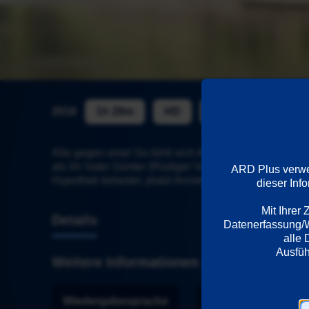
2016
1h 28m
HD
ab 6
Alle gegen eine! So fühlt sich Annette, die Chefin d
als ihr Vater Günter (Rüdiger Vogler) einen Schlaganf
ARD Plus verwen
Hypothek belastet, platzt Annette der Kragen...
dieser Inf
Mit Ihrer
Details
Datenerfassung/We
alle 
Weitere Informationen
Wiedergabesprache
Länder