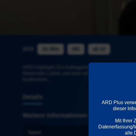
2019
1h 29m
HD
ab 12
ARD-Highlight: Ein Auftragsmord im Rotlicht-Milieu e
Bekannten Lübke und wird mit seiner eigenen St.-Pau
konfrontiert...
Details
ARD Plus verwen
dieser Inf
Weitere Informationen
Mit Ihrer
Datenerfassung/We
Tatort
Wiedergabespr
alle 