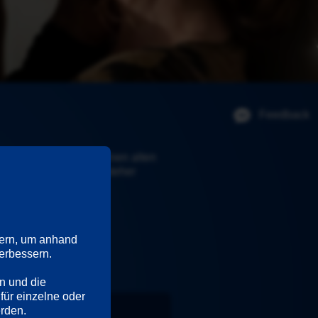
Feedback
Thorsten Falke auf seinen alten 
als jugendlicher Türsteher 
ern, um anhand 
rbessern. 

n und die 
für einzelne oder 
Darsteller
erden.