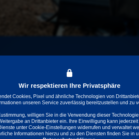
üssen in einem ungewöhnlichen Fall gleich in mehrfacher Hins
ner NGO, die von Bayern aus Hilfsprojekte für Afrika organisie
r oder ein Motiv sind zunächst rar.
Wir respektieren Ihre Privatsphäre
det Cookies, Pixel und ähnliche Technologien von Drittanbiet
ormationen unseren Service zuverlässig bereitzustellen und zu ve
 Zustimmung, willigen Sie in die Verwendung dieser Technologie
itergabe an Drittanbieter ein. Ihre Einwilligung kann jederzeit 
Dienste unter Cookie-Einstellungen widerrufen und verwaltet w
prache
Länder
Regie