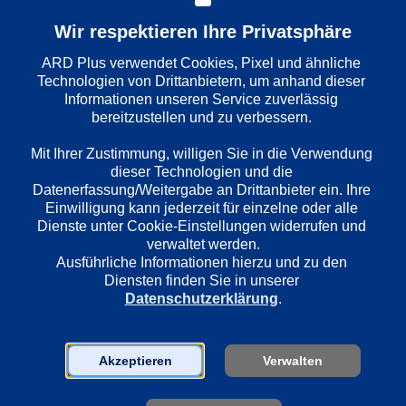
Ermittler
: 
Odenthal und Kopper
Wir respektieren Ihre Privatsphäre
Folge
: 
ARD Plus verwendet Cookies, Pixel und ähnliche 
Technologien von Drittanbietern, um anhand dieser 
Informationen unseren Service zuverlässig 
Wiedergabesprache
bereitzustellen und zu verbessern. 

Deutsch
Mit Ihrer Zustimmung, willigen Sie in die Verwendung 
dieser Technologien und die 
Länder
Datenerfassung/Weitergabe an Drittanbieter ein. Ihre 
Einwilligung kann jederzeit für einzelne oder alle 
Deutschland
Dienste unter Cookie-Einstellungen widerrufen und 
verwaltet werden.
Ausführliche Informationen hierzu und zu den 
Regie
Diensten finden Sie in unserer 
Manuel Siebenmann
Datenschutzerklärung
.
Darsteller
Akzeptieren
Verwalten
Ulrike Folkerts
Andreas Hoppe