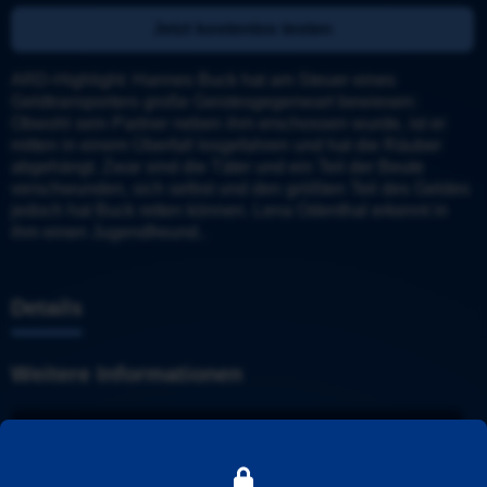
Jetzt kostenlos testen
ARD-Highlight: Hannes Buck hat am Steuer eines 
Geldtransporters große Geistesgegenwart bewiesen: 
Obwohl sein Partner neben ihm erschossen wurde, ist er 
mitten in einem Überfall losgefahren und hat die Räuber 
abgehängt. Zwar sind die Täter und ein Teil der Beute 
verschwunden, sich selbst und den größten Teil des Geldes 
jedoch hat Buck retten können. Lena Odenthal erkennt in 
ihm einen Jugendfreund..
Details
Weitere Informationen
Tatort
Stadt
: 
Ludwigshafen