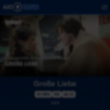
Große Liebe
1h 28m
SD
ab 12
2004