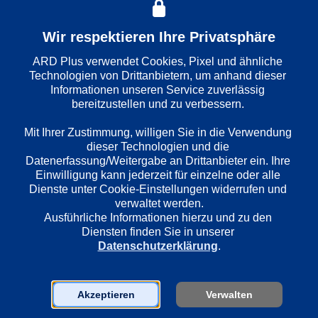
Folge
: 
307
Wir respektieren Ihre Privatsphäre
ARD Plus verwendet Cookies, Pixel und ähnliche 
Wiedergabesprache
Technologien von Drittanbietern, um anhand dieser 
Deutsch
Informationen unseren Service zuverlässig 
bereitzustellen und zu verbessern. 

Mit Ihrer Zustimmung, willigen Sie in die Verwendung 
Länder
dieser Technologien und die 
Deutschland
Datenerfassung/Weitergabe an Drittanbieter ein. Ihre 
Einwilligung kann jederzeit für einzelne oder alle 
Dienste unter Cookie-Einstellungen widerrufen und 
Regie
verwaltet werden.
Nils Willbrandt
Ausführliche Informationen hierzu und zu den 
Diensten finden Sie in unserer 
Datenschutzerklärung
.
Darsteller
Horst Krause
Akzeptieren
Verwalten
Imogen Kogge
Anja Franke