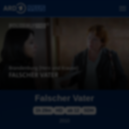
Falscher Vater
1h 29m
HD
ab 12
SDH
2010