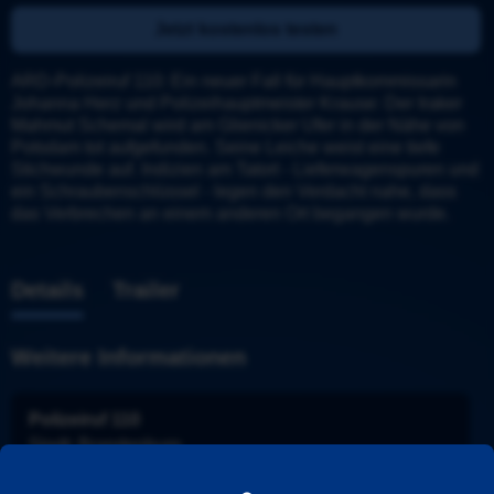
Jetzt kostenlos testen
ARD-Polizeiruf 110: Ein neuer Fall für Hauptkommissarin 
Johanna Herz und Polizeihauptmeister Krause: Der Iraker 
Mahmut Schemal wird am Glienicker Ufer in der Nähe von 
Potsdam tot aufgefunden. Seine Leiche weist eine tiefe 
Stichwunde auf. Indizien am Tatort - Lieferwagenspuren und 
ein Schraubenschlüssel - legen den Verdacht nahe, dass 
das Verbrechen an einem anderen Ort begangen wurde.
Details
Trailer
Weitere Informationen
Polizeiruf 110
Stadt
: 
Brandenburg
Ermittler
: 
Herz und Krause