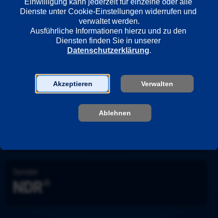
Einwilligung kann jederzeit für einzelne oder alle 
Dienste unter Cookie-Einstellungen widerrufen und 
Länder
verwaltet werden.
Deutschland
Ausführliche Informationen hierzu und zu den 
Diensten finden Sie in unserer 
Datenschutzerklärung
.
Regie
Markus Imboden
Akzeptieren
Verwalten
Darsteller
Ablehnen
Marleen Lohse
Hinnerk Schönemann
Jana Klinge
Sender