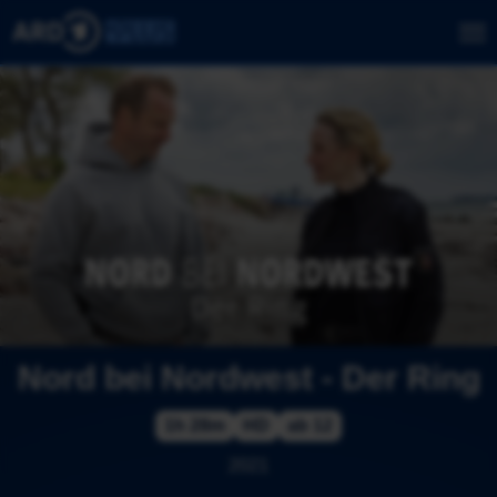
Nord bei Nordwest - Der Ring
1h 28m
HD
ab 12
2021