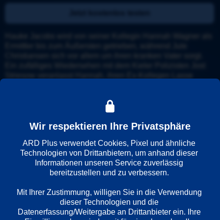
Jetzt kostenlos testen
Hauke Jacobs wird von seiner Kollegin Hannah Wagner als 
Ermittler bis zum Äußersten getrieben, während Jule 
Christiansen sich vor allem um ihren kranken Vater sorgt. 
Ein zufälliges Wiedersehen mit dem Kieler Polizisten Jost 
Striesow veranlasst Hannah, ihren Ex-Kollegen Lasse 
anzurufen, mit dem sie einst eine Affäre hatte. Es stellt sich 
heraus, dass Striesow offenbar auf der Flucht ist...
Wir respektieren Ihre Privatsphäre
Details
Trailer
ARD Plus verwendet Cookies, Pixel und ähnliche 
Technologien von Drittanbietern, um anhand dieser 
Weitere Informationen
Informationen unseren Service zuverlässig 
bereitzustellen und zu verbessern. 

Wiedergabesprache
Mit Ihrer Zustimmung, willigen Sie in die Verwendung 
Deutsch
dieser Technologien und die 
Datenerfassung/Weitergabe an Drittanbieter ein. Ihre 