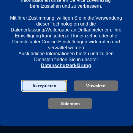
Informationen unseren Service zuverlässig 
Länder
bereitzustellen und zu verbessern. 

Deutschland
Mit Ihrer Zustimmung, willigen Sie in die Verwendung 
dieser Technologien und die 
Regie
Datenerfassung/Weitergabe an Drittanbieter ein. Ihre 
Dirk Kummer
Einwilligung kann jederzeit für einzelne oder alle 
Dienste unter Cookie-Einstellungen widerrufen und 
verwaltet werden.
Ausführliche Informationen hierzu und zu den 
Darsteller
Diensten finden Sie in unserer 
Mehdi Nebbou
Datenschutzerklärung
.
Yoran Leicher
Monika Baumgartner
Akzeptieren
Verwalten
Sender
Ablehnen