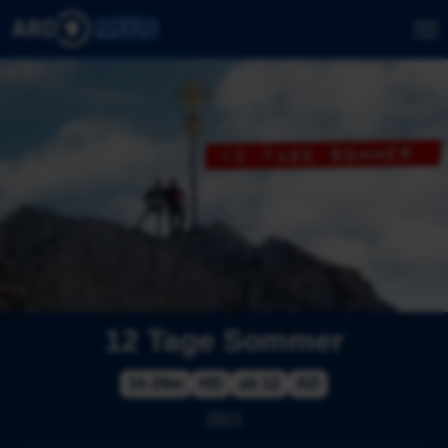
12 Tage Sommer
1h 29m
HD
ab 12
AD
2021