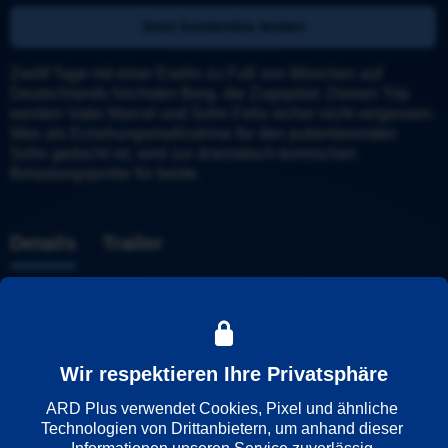
Jetzt kostenlos testen
Zwölf Tage mit einer Eselin zu Fuß von München auf 
Deutschlands höchsten Berg, die Zugspitze: Diesen Trip 
werden Vater Marcel und Sohn Felix sicher nicht vergessen. 
Was als Erziehungsmaßnahme für den pubertierenden 
Sohn gedacht ist, wird zur dramatisch-komischen 
Belastungsprobe für beide.
Details
Trailer
Weitere Informationen
Wiedergabesprache
Wir respektieren Ihre Privatsphäre
Deutsch
ARD Plus verwendet Cookies, Pixel und ähnliche 
Technologien von Drittanbietern, um anhand dieser 