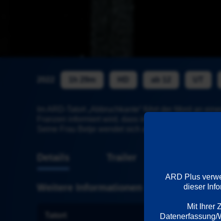
2022
1h 29m
HD
ab 12
UT
Im ARD-Tatort „Abbruchkante“ führt der Mord an eine
Franzen informiert wird, dass in sein leerstehendes
Seine Frau Betje wendet sich an die Polizei, die ihre
Details
Trailer
ARD Plus verwen
Weitere Informationen
dieser Inf
Mit Ihrer
Tatort
Wiedergabe
Datenerfassung/We