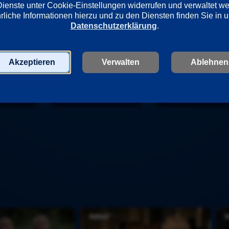
Dienste unter Cookie-Einstellungen widerrufen und verwaltet w
Deutschland
Torsten C. Fischer
Datenschutzerklärung
.
Akzeptieren
Verwalten
Ablehnen
D
D
i
e