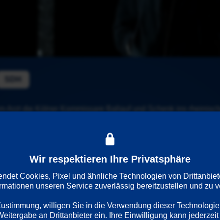
SDH
m Arzt die Kölner Kommissare Ballauf und Schenk ins rheinische 
 Haus eingebrochen wurde, macht er sich sofort auf den Weg, keh
n Mann findet, erschossen, im alten Dorf.
Wir respektieren Ihre Privatsphäre
det Cookies, Pixel und ähnliche Technologien von Drittanbiet
ormationen unseren Service zuverlässig bereitzustellen und zu ve
 Zustimmung, willigen Sie in die Verwendung dieser Technologie
sprache
Länder
Regie
itergabe an Drittanbieter ein. Ihre Einwilligung kann jederzeit 