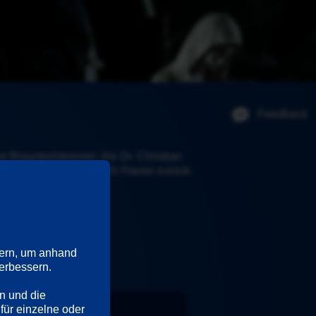
Feedback
Braunkohlerevier: Als Dr. Christian 
rt aber nicht mehr nach Hause zurück. 
ern, um anhand 
rbessern. 

n und die 
Darsteller
für einzelne oder 